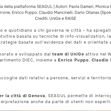
ia della piattaforma SEAGUL | Autori: Paola Dameri, Monica
rone, Enrico Puppo, Claudio Mancinelli, Dario Olianas (Spoke
Crediti: UniGe e RAISE
 e quotidiano a chi governa le città – ha spiega
intuitiva basata su tecniche di info-visualization, l
ategie basate sull’evidenza dei dati e orientate 
aborato e sviluppato dal
team di UniGe
attivo nel 
artimento DIEC, insieme a
Enrico Puppo
,
Claudio 
coglie dati relativi a persone, servizi e territori
er la città di Genova
, SEAGUL permette di interrog
nterpretazione anche da parte di utenti non esperti