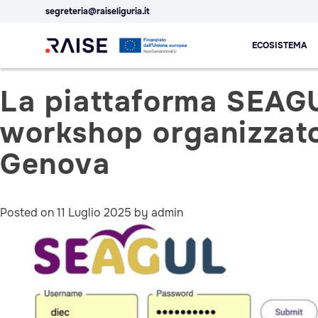
segreteria@raiseliguria.it
Spoke 1
Skip
ECOSISTEMA
to
content
Ecosistema
Robotics and AI for
La piattaforma SEAGUL
dell'Innovazione
Socio-economic
RAISE
Empowerment
workshop organizzato
Genova
Posted on
11 Luglio 2025
by
admin