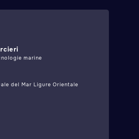
rcieri
ecnologie marine
uale del Mar Ligure Orientale