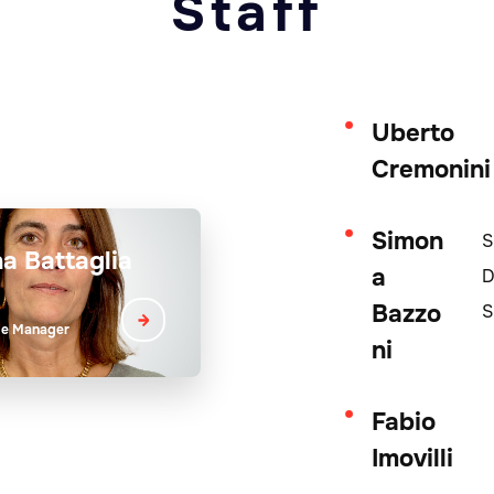
Staff
Uberto
Cremonini
Simon
S
na Battaglia
a
D
Bazzo
S
me Manager
ni
Fabio
Imovilli