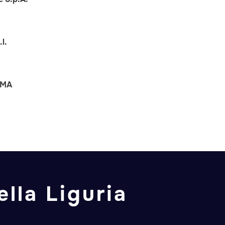
l.
IMA
lla Liguria