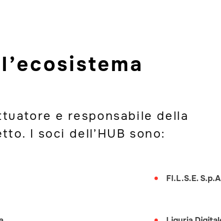
 l’ecosistema
ttuatore e responsabile della
to. I soci dell’HUB sono:
FI.L.S.E. S.p.A
a
Liguria Digital