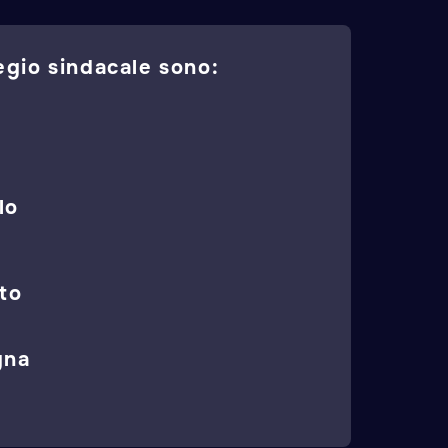
egio sindacale sono:
lo
to
gna