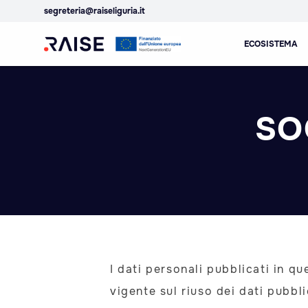
segreteria@raiseliguria.it
ECOSISTEMA
Skip
Ecosistema
Robotics and AI for
to
dell'Innovazione
Socio-economic
content
RAISE
Empowerment
SO
I dati personali pubblicati in qu
vigente sul riuso dei dati pubbl