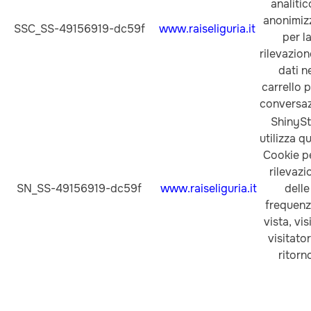
analitic
anonimiz
SSC_SS-49156919-dc59f
www.raiseliguria.it
per l
rilevazion
dati n
carrello p
conversaz
ShinySt
utilizza q
Cookie pe
rilevazi
SN_SS-49156919-dc59f
www.raiseliguria.it
delle
frequenz
vista, vis
visitator
ritorn