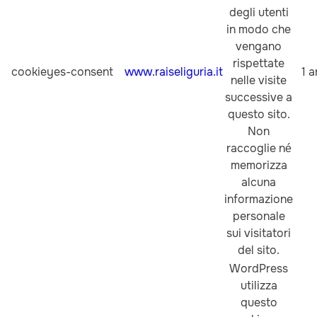
degli utenti
in modo che
vengano
rispettate
cookieyes-consent
www.raiseliguria.it
1 
nelle visite
successive a
questo sito.
Non
raccoglie né
memorizza
alcuna
informazione
personale
sui visitatori
del sito.
WordPress
utilizza
questo