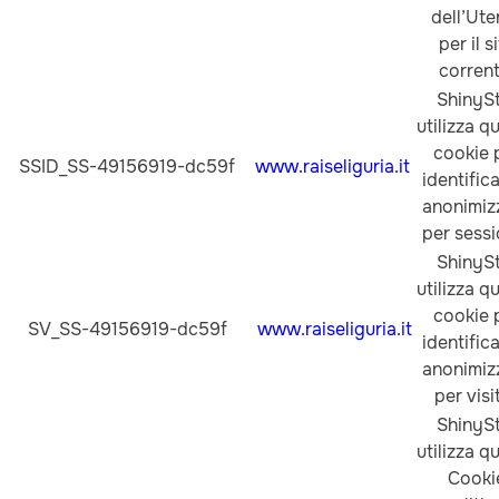
dell’Ute
per il s
corrent
ShinyS
utilizza q
cookie 
SSID_SS-49156919-dc59f
www.raiseliguria.it
identific
anonimiz
per sessi
ShinyS
utilizza q
cookie 
SV_SS-49156919-dc59f
www.raiseliguria.it
identific
anonimiz
per visi
ShinyS
utilizza q
Cooki