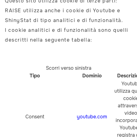
Questo sito utilizza cookie di terze parti:
RAISE utilizza anche i cookie di Youtube e
ShinyStat di tipo analitici e di funzionalità.
I cookie analitici e di funzionalità sono quelli
descritti nella seguente tabella:
Scorri verso sinistra
Tipo
Dominio
Descriz
Youtu
utilizza q
cooki
attraver
vide
Consent
youtube.com
incorpora
Youtub
registra 