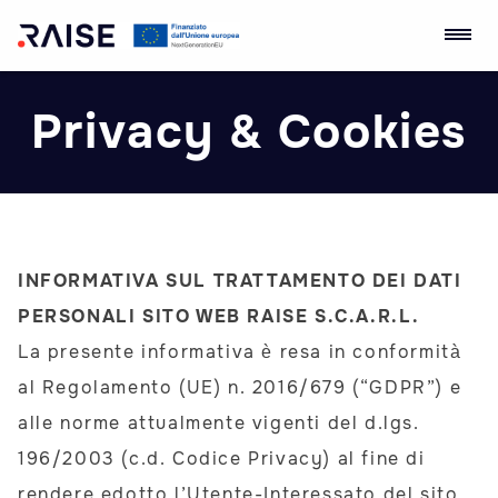
Skip
Ecosistema
Robotics and AI for
to
dell'Innovazione
Socio-economic
Privacy & Cookies
content
RAISE
Empowerment
INFORMATIVA SUL TRATTAMENTO DEI DATI
PERSONALI SITO WEB RAISE S.C.A.R.L.
La presente informativa è resa in conformità
al Regolamento (UE) n. 2016/679 (“GDPR”) e
alle norme attualmente vigenti del d.lgs.
196/2003 (c.d. Codice Privacy) al fine di
rendere edotto l’Utente-Interessato del sito