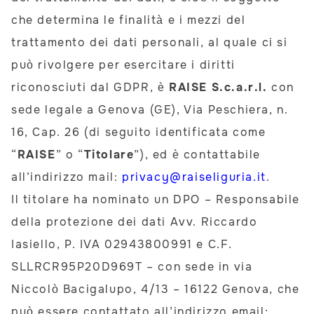
che determina le finalità e i mezzi del
trattamento dei dati personali, al quale ci si
può rivolgere per esercitare i diritti
riconosciuti dal GDPR, è
RAISE S.c.a.r.l.
con
sede legale a Genova (GE), Via Peschiera, n.
16, Cap. 26 (di seguito identificata come
“
RAISE
” o “
Titolare
”), ed è contattabile
all’indirizzo mail:
privacy@raiseliguria.it
.
Il titolare ha nominato un DPO – Responsabile
della protezione dei dati Avv. Riccardo
Iasiello, P. IVA 02943800991 e C.F.
SLLRCR95P20D969T – con sede in via
Niccolò Bacigalupo, 4/13 – 16122 Genova, che
può essere contattato all’indirizzo email: