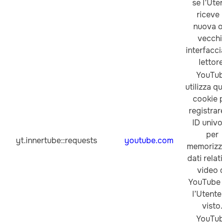
se l’Ute
riceve 
nuova o
vecch
interfacci
lettor
YouTu
utilizza q
cookie 
registrar
ID univ
per
yt.innertube::requests
youtube.com
memorizza
dati relati
video 
YouTube
l’Utente
visto
YouTu