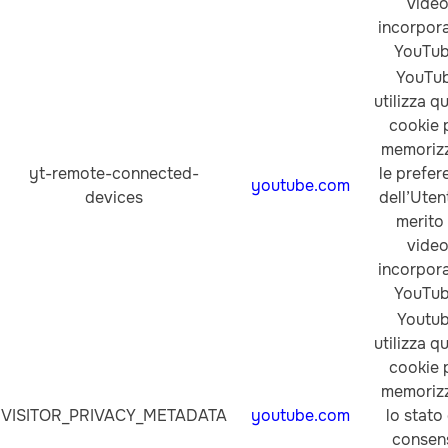
vide
incorpora
YouTub
YouTu
utilizza q
cookie 
memoriz
yt-remote-connected-
le prefer
youtube.com
devices
dell’Uten
merito 
vide
incorpora
YouTub
Youtu
utilizza q
cookie 
memoriz
VISITOR_PRIVACY_METADATA
youtube.com
lo stato
consen