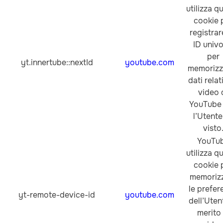
utilizza q
cookie 
registrar
ID univ
per
yt.innertube::nextId
youtube.com
memorizza
dati relati
video 
YouTube
l’Utente
visto
YouTu
utilizza q
cookie 
memoriz
le prefer
yt-remote-device-id
youtube.com
dell’Uten
merito 