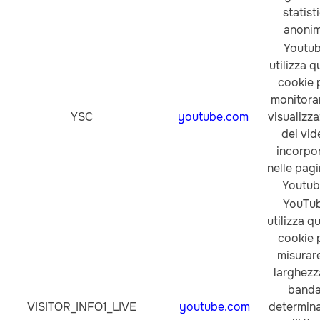
statisti
anonim
Youtu
utilizza q
cookie 
monitorar
YSC
youtube.com
visualizza
dei vid
incorpor
nelle pagi
Youtub
YouTu
utilizza q
cookie 
misurare
larghezz
banda
VISITOR_INFO1_LIVE
youtube.com
determin