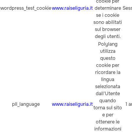
cookie per
wordpress_test_cookie
www.raiseliguria.it
determinare
Ses
se i cookie
sono abilitati
sul browser
degli utenti.
Polylang
utilizza
questo
cookie per
ricordare la
lingua
selezionata
dall’Utente
quando
pll_language
www.raiseliguria.it
1 
torna sul sito
e per
ottenere le
informazioni