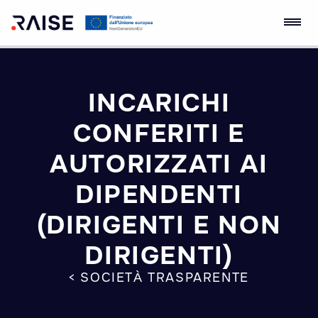
Skip
to
content
Ecosistema
Robotics and AI for
dell'Innovazione
Socio-economic
RAISE
Empowerment
INCARICHI
CONFERITI E
AUTORIZZATI AI
DIPENDENTI
(DIRIGENTI E NON
DIRIGENTI)
< SOCIETÀ TRASPARENTE