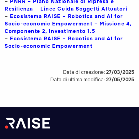
–
PNRR – Piano Nazionale di Ripresa e
Resilienza – Linee Guida Soggetti Attuatori
–
Ecosistema RAISE – Robotics and AI for
Socio-economic Empowerment – Missione 4,
Componente 2, Investimento 1.5
–
Ecosistema RAISE – Robotics and AI for
Socio-economic Empowerment
Data di creazione:
27/03/2025
Data di ultima modifica:
27/05/2025