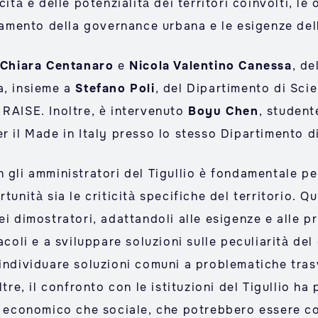
cità e delle potenzialità dei territori coinvolti, le
oramento della governance urbana e le esigenze del
Chiara Centanaro
e
Nicola Valentino Canessa
, de
a, insieme a
Stefano Poli
, del Dipartimento di Sci
 RAISE. Inoltre, è intervenuto
Boyu Chen
, student
r il Made in Italy presso lo stesso Dipartimento d
 gli amministratori del Tigullio è fondamentale pe
rtunità sia le criticità specifiche del territorio.
i dimostratori, adattandoli alle esigenze e alle pr
acoli e a sviluppare soluzioni sulle peculiarità de
 individuare soluzioni comuni a problematiche tra
ltre, il confronto con le istituzioni del Tigullio h
to economico che sociale, che potrebbero essere co