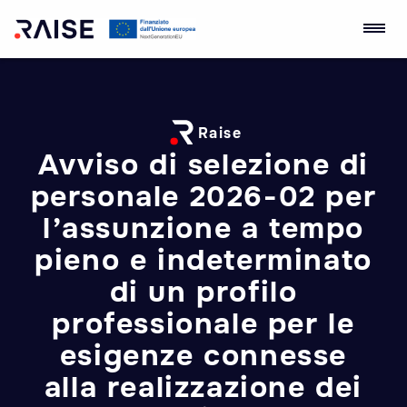
Skip
Ecosistema
Robotics and AI for
to
dell'Innovazione
Socio-economic
content
RAISE
Empowerment
Raise
Avviso di selezione di
personale 2026-02 per
l’assunzione a tempo
pieno e indeterminato
di un profilo
professionale per le
esigenze connesse
alla realizzazione dei