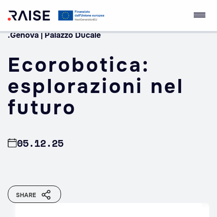
.Genova | Palazzo Ducale
Skip
Ecosistema
Robotics and AI for
to
dell'Innovazione
Socio-economic
Ecorobotica:
content
RAISE
Empowerment
esplorazioni nel
futuro
05.12.25
SHARE