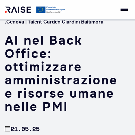
.Genova | Talent Garden Giardini Baltimora
Skip
Ecosistema
Robotics and AI for
to
dell'Innovazione
Socio-economic
AI nel Back
content
RAISE
Empowerment
Office:
ottimizzare
amministrazione
e risorse umane
nelle PMI
21.05.25