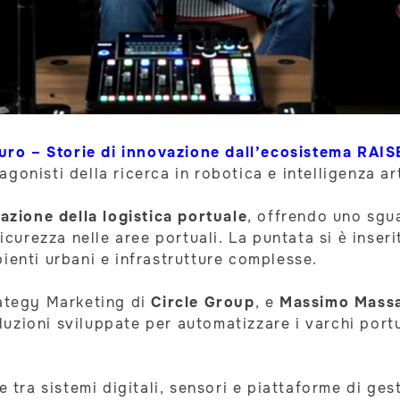
turo – Storie di innovazione dall’ecosistema RAIS
onisti della ricerca in robotica e intelligenza art
zazione della logistica portuale
, offrendo uno sgu
icurezza nelle aree portuali. La puntata si è inseri
ienti urbani e infrastrutture complesse.
rategy Marketing di
Circle Group
, e
Massimo Mass
zioni sviluppate per automatizzare i varchi portual
ne tra sistemi digitali, sensori e piattaforme di g