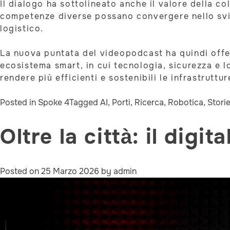
Il dialogo ha sottolineato anche il valore della c
competenze diverse possano convergere nello svilu
logistico.
La nuova puntata del videopodcast ha quindi offer
ecosistema smart, in cui tecnologia, sicurezza e l
rendere più efficienti e sostenibili le infrastruttu
Posted in
Spoke 4
Tagged
AI
,
Porti
,
Ricerca
,
Robotica
,
Stori
Oltre la città: il digi
Posted on
25 Marzo 2026
by
admin