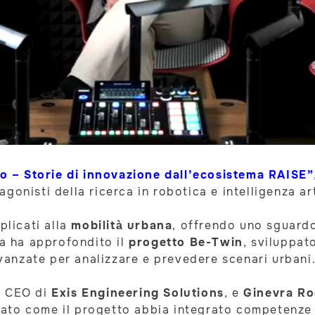
ro – Storie di innovazione dall’ecosistema RAISE”
onisti della ricerca in robotica e intelligenza art
plicati alla
mobilità urbana
, offrendo uno sguardo
ta ha approfondito il
progetto Be-Twin
, sviluppat
 avanzate per analizzare e prevedere scenari urbani
, CEO di
Exis Engineering Solutions
, e
Ginevra R
ato come il progetto abbia integrato competenze i