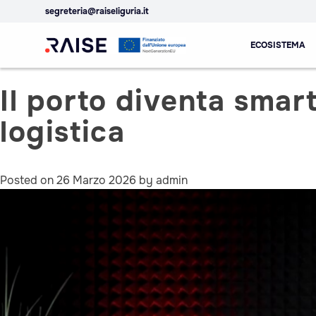
segreteria@raiseliguria.it
Spoke 4
Skip
ECOSISTEMA
to
content
Ecosistema
Robotics and AI for
Il porto diventa smart
dell'Innovazione
Socio-economic
RAISE
Empowerment
logistica
Posted on
26 Marzo 2026
by
admin