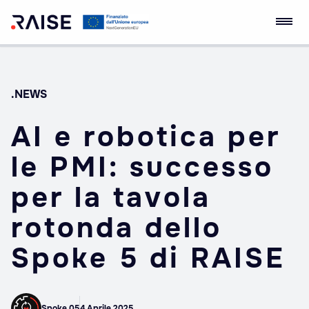
Skip
Ecosistema
Robotics and AI for
to
dell'Innovazione
Socio-economic
content
RAISE
Empowerment
.NEWS
AI e robotica per
le PMI: successo
per la tavola
rotonda dello
Spoke 5 di RAISE
Spoke 05
4 Aprile 2025