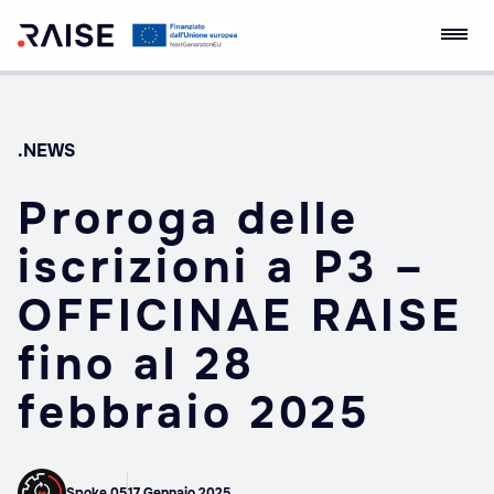
Skip
Ecosistema
Robotics and AI for
to
dell'Innovazione
Socio-economic
content
RAISE
Empowerment
.NEWS
Proroga delle
iscrizioni a P3 –
OFFICINAE RAISE
fino al 28
febbraio 2025
Spoke 05
17 Gennaio 2025