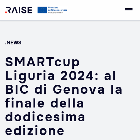
Skip
Ecosistema
Robotics and AI for
to
dell'Innovazione
Socio-economic
content
RAISE
Empowerment
.NEWS
SMARTcup
Liguria 2024: al
BIC di Genova la
finale della
dodicesima
edizione