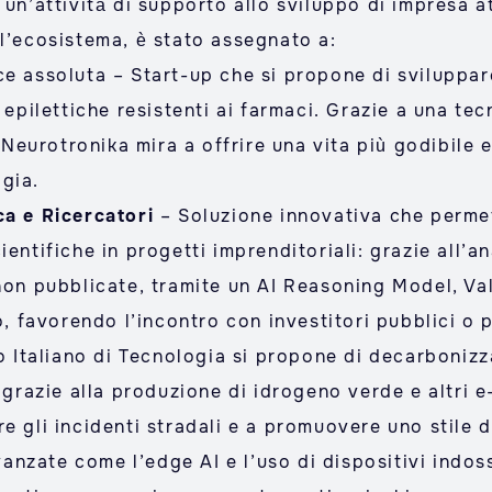
n un’attività di supporto allo sviluppo di impresa 
ll’ecosistema, è stato assegnato a:
ce assoluta – Start-up che si propone di sviluppar
 epilettiche resistenti ai farmaci. Grazie a una te
eurotronika mira a offrire una vita più godibile e
gia.
ca e Ricercatori
– Soluzione innovativa che permet
entifiche in progetti imprenditoriali: grazie all’an
non pubblicate, tramite un AI Reasoning Model, Val
o, favorendo l’incontro con investitori pubblici o p
to Italiano di Tecnologia si propone di decarbonizz
 grazie alla produzione di idrogeno verde e altri e
e gli incidenti stradali e a promuovere uno stile d
nzate come l’edge AI e l’uso di dispositivi indos