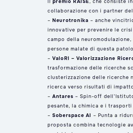
Il
premio RAISE
, che consiste i
collaborazione con i partner de
–
Neurotronika
– anche vincitri
innovative per prevenire le crisi
campo della neuromodulazione, N
persone malate di questa patolo
–
ValoRI – Valorizzazione Ricer
trasformazione delle ricerche sci
clusterizzazione delle ricerche 
ricerca verso risultati di impatt
–
Antares
– Spin-off dell’Istitu
pesante, la chimica e i trasporti
–
Soberspace AI
– Punta a ridurr
proposta combina tecnologie ava