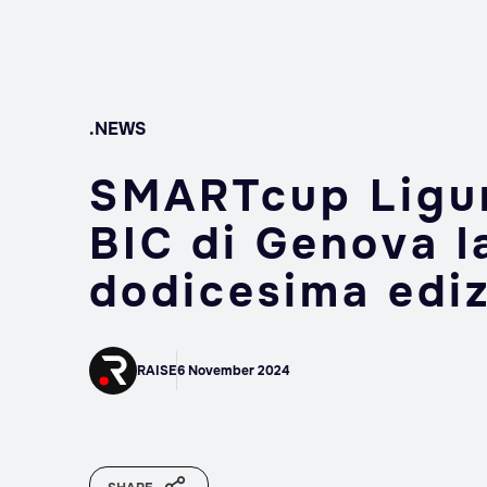
.NEWS
SMARTcup Ligur
BIC di Genova la
dodicesima edi
RAISE
6 November 2024