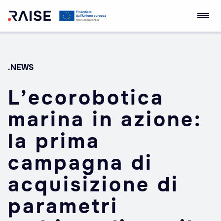
Skip
Ecosistema
Robotics and AI for
to
dell'Innovazione
Socio-economic
content
RAISE
Empowerment
.NEWS
L’ecorobotica
marina in azione:
la prima
campagna di
acquisizione di
parametri