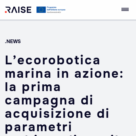
Skip
RAISE Innovation
Robotics and AI for
to
Ecosystem
Socio-economic
content
Empowerment
.NEWS
L’ecorobotica
marina in azione:
la prima
campagna di
acquisizione di
parametri