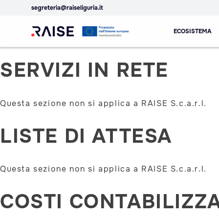
segreteria@raiseliguria.it
SERVIZI EROGATI
Skip
ECOSISTEMA
to
content
Ecosistema
Robotics and AI for
SERVIZI IN RETE
dell'Innovazione
Socio-economic
RAISE
Empowerment
Questa sezione non si applica a RAISE S.c.a.r.l.
LISTE DI ATTESA
Questa sezione non si applica a RAISE S.c.a.r.l.
COSTI CONTABILIZZA