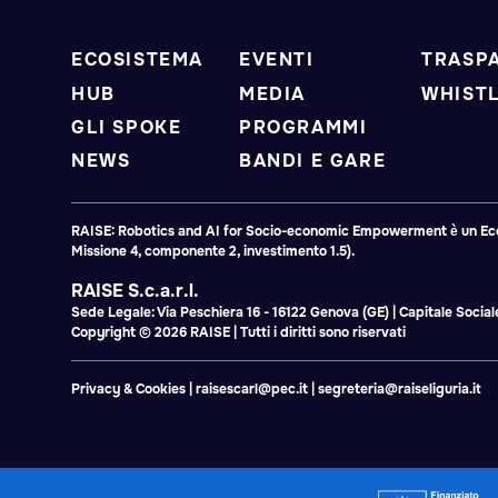
ECOSISTEMA
EVENTI
TRASP
HUB
MEDIA
WHIST
GLI SPOKE
PROGRAMMI
NEWS
BANDI E GARE
RAISE: Robotics and AI for Socio-economic Empowerment è un Ecosis
Missione 4, componente 2, investimento 1.5).
RAISE S.c.a.r.l.
Sede Legale: Via Peschiera 16 - 16122 Genova (GE) | Capitale Soci
Copyright © 2026 RAISE | Tutti i diritti sono riservati
Privacy & Cookies
|
raisescarl@pec.it
|
segreteria@raiseliguria.it