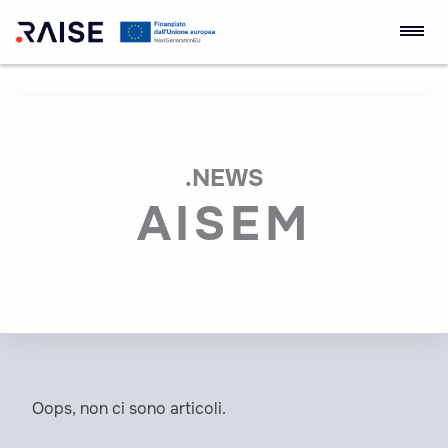
Ecosistema
Robotics and AI for
dell'Innovazione
Socio-economic
Skip
RAISE
Empowerment
to
content
.NEWS
AISEM
Oops, non ci sono articoli.