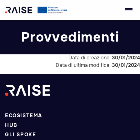
Skip
Ecosistema
Robotics and AI for
to
dell'Innovazione
Socio-economic
Provvedimenti
content
RAISE
Empowerment
Data di creazione:
30/01/2024
Data di ultima modifica:
30/01/2024
ECOSISTEMA
HUB
GLI SPOKE