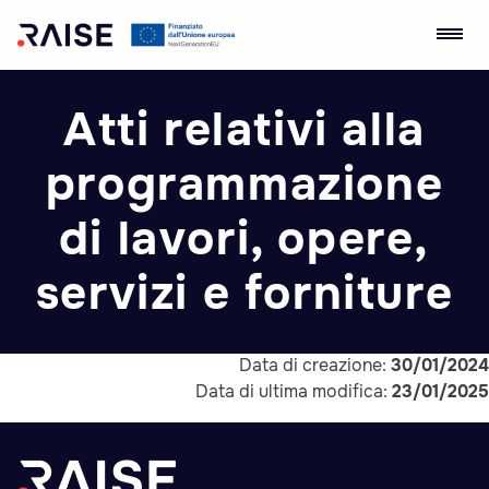
Skip
Ecosistema
Robotics and AI for
to
dell'Innovazione
Socio-economic
Atti relativi alla
content
RAISE
Empowerment
programmazione
di lavori, opere,
servizi e forniture
Data di creazione:
30/01/2024
Data di ultima modifica:
23/01/2025