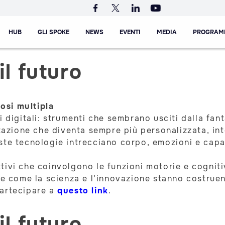
HUB
GLI SPOKE
NEWS
EVENTI
MEDIA
PROGRAM
il futuro
rosi multipla
i digitali: strumenti che sembrano usciti dalla fan
tazione che diventa sempre più personalizzata, inte
ste tecnologie intrecciano corpo, emozioni e capa
ivi che coinvolgono le funzioni motorie e cognitiv
are come la scienza e l’innovazione stanno costrue
partecipare a
questo link
.
il futuro