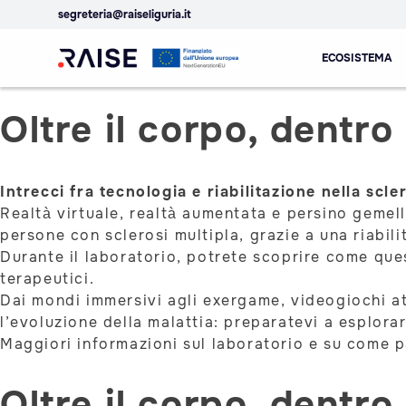
segreteria@raiseliguria.it
Laboratori
Skip
ECOSISTEMA
to
content
Ecosistema
Robotics and AI for
Oltre il corpo, dentro 
dell'Innovazione
Socio-economic
RAISE
Empowerment
Intrecci fra tecnologia e riabilitazione nella scle
Realtà virtuale, realtà aumentata e persino gemell
persone con sclerosi multipla, grazie a una riabili
Durante il laboratorio, potrete scoprire come que
terapeutici.
Dai mondi immersivi agli exergame, videogiochi att
l’evoluzione della malattia: preparatevi a esplor
Maggiori informazioni sul laboratorio e su come 
Oltre il corpo, dentro 