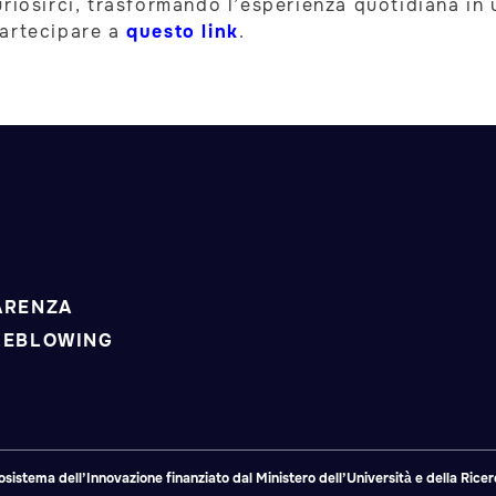
riosirci, trasformando l’esperienza quotidiana in 
partecipare a
questo link
.
ARENZA
LEBLOWING
tema dell’Innovazione finanziato dal Ministero dell’Università e della Ricerc