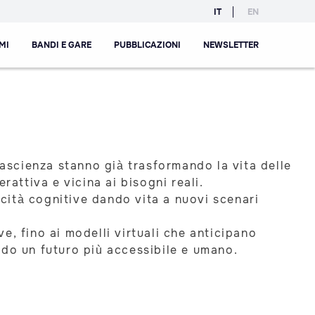
IT
EN
MI
BANDI E GARE
PUBBLICAZIONI
NEWSLETTER
tascienza stanno già trasformando la vita delle
rattiva e vicina ai bisogni reali.
cità cognitive dando vita a nuovi scenari
e, fino ai modelli virtuali che anticipano
ndo un futuro più accessibile e umano.