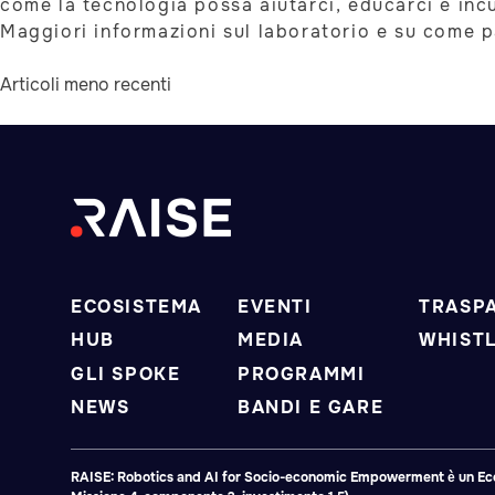
come la tecnologia possa aiutarci, educarci e incu
Maggiori informazioni sul laboratorio e su come 
Navigazione
Articoli meno recenti
articoli
ECOSISTEMA
EVENTI
TRASP
HUB
MEDIA
WHIST
GLI SPOKE
PROGRAMMI
NEWS
BANDI E GARE
RAISE: Robotics and AI for Socio-economic Empowerment è un Ecosis