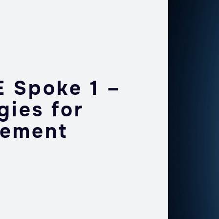
 Spoke 1 –
gies for
gement