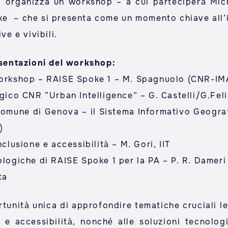
1 organizza un workshop
– a cui parteciperà Mic
ke – che si presenta come un momento chiave all’
ve e vivibili.
resentazioni del workshop:
workshop – RAISE Spoke 1 –
M. Spagnuolo (CNR-IM
tegico CNR “Urban Intelligence” –
G. Castelli/G.Fel
 Comune di Genova – il Sistema Informativo Geograf
)
inclusione e accessibilità –
M. Gori, IIT
nologiche di RAISE Spoke 1 per la PA –
P. R. Dameri
ta
nità unica di approfondire tematiche cruciali leg
e e accessibilità, nonché alle soluzioni tecnolo