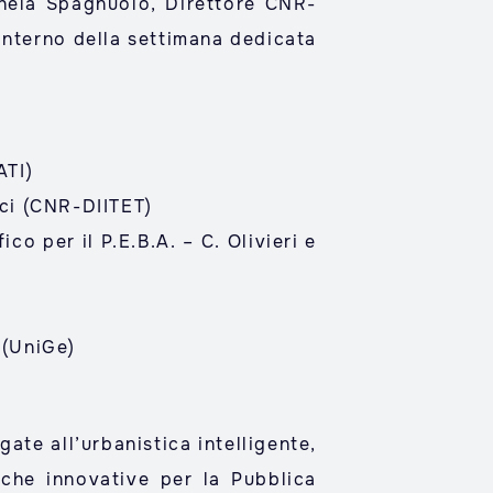
hela Spagnuolo, Direttore CNR-
interno della settimana dedicata
ATI)
ici (CNR-DIITET)
ico per il P.E.B.A. –
C. Olivieri e
 (UniGe)
ate all’urbanistica intelligente,
giche innovative per la Pubblica