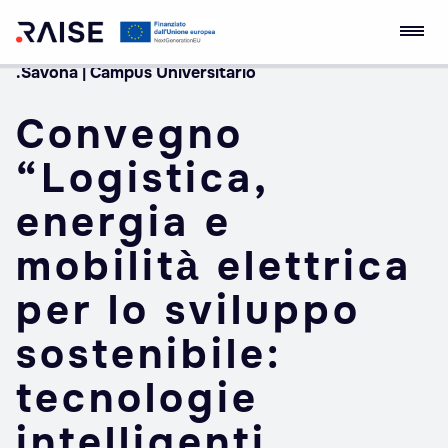
.Savona | Campus Universitario
Skip
Ecosistema
Robotics and AI for
to
dell'Innovazione
Socio-economic
Convegno
content
RAISE
Empowerment
“Logistica,
energia e
mobilità elettrica
per lo sviluppo
sostenibile:
tecnologie
intelligenti,