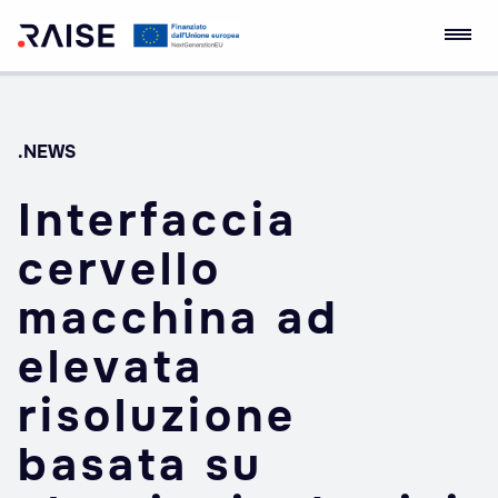
Skip
Ecosistema
Robotics and AI for
to
dell'Innovazione
Socio-economic
content
RAISE
Empowerment
.NEWS
Interfaccia
cervello
macchina ad
elevata
risoluzione
basata su