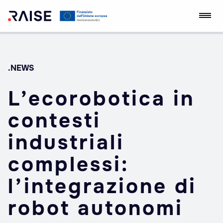
Skip
Ecosistema
Robotics and AI for
to
dell'Innovazione
Socio-economic
content
RAISE
Empowerment
.NEWS
L’ecorobotica in
contesti
industriali
complessi:
l’integrazione di
robot autonomi