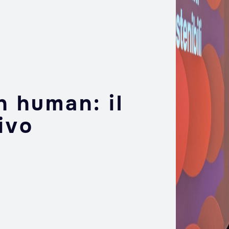
 human: il
ivo