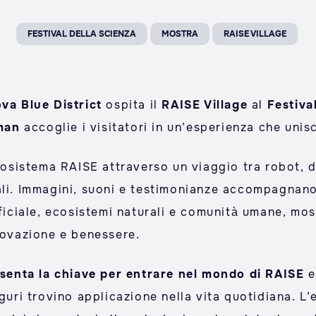
FESTIVAL DELLA SCIENZA
MOSTRA
RAISE VILLAGE
va Blue District
ospita il
RAISE Village
al
Festiva
man
accoglie i visitatori in un’esperienza che unis
ecosistema RAISE attraverso un viaggio tra robot, d
ali. Immagini, suoni e testimonianze accompagnano 
ificiale, ecosistemi naturali e comunità umane, mo
nnovazione e benessere.
enta la chiave per entrare nel mondo di RAISE
e
iguri trovino applicazione nella vita quotidiana. L