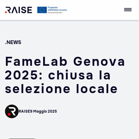
Skip
Ecosistema
Robotics and AI for
to
dell'Innovazione
Socio-economic
content
RAISE
Empowerment
.NEWS
FameLab Genova
2025: chiusa la
selezione locale
RAISE
9 Maggio 2025