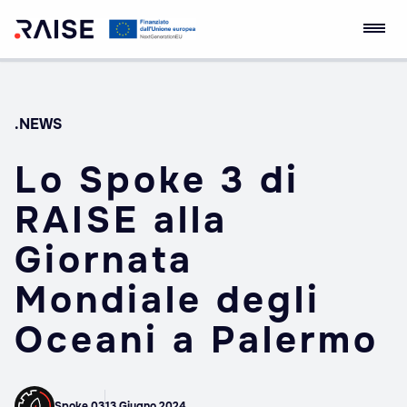
Skip
Ecosistema
Robotics and AI for
to
dell'Innovazione
Socio-economic
content
RAISE
Empowerment
.NEWS
Lo Spoke 3 di
RAISE alla
Giornata
Mondiale degli
Oceani a Palermo
Spoke 03
13 Giugno 2024