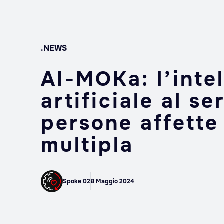
.NEWS
AI-MOKa: l’inte
artificiale al se
persone affette
multipla
Spoke 02
8 Maggio 2024