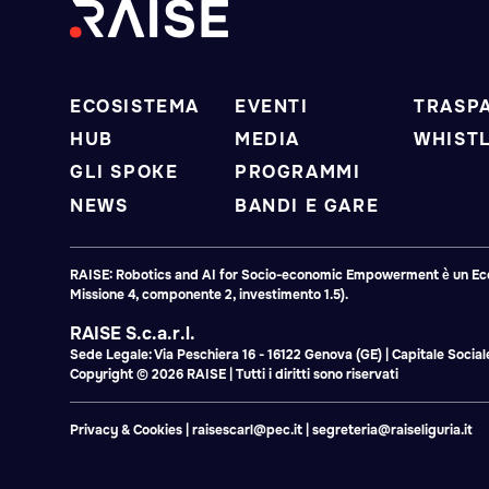
ECOSISTEMA
EVENTI
TRASP
HUB
MEDIA
WHIST
GLI SPOKE
PROGRAMMI
NEWS
BANDI E GARE
RAISE: Robotics and AI for Socio-economic Empowerment è un Ecosis
Missione 4, componente 2, investimento 1.5).
RAISE S.c.a.r.l.
Sede Legale: Via Peschiera 16 - 16122 Genova (GE) | Capitale Soci
Copyright © 2026 RAISE | Tutti i diritti sono riservati
Privacy & Cookies
|
raisescarl@pec.it
|
segreteria@raiseliguria.it