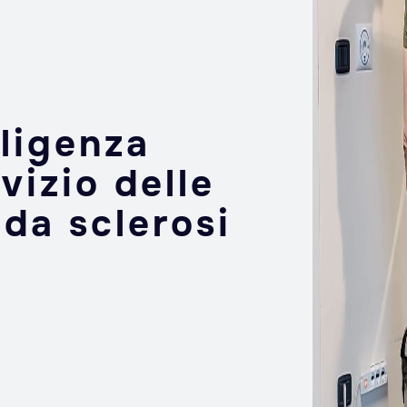
lligenza
rvizio delle
 da sclerosi