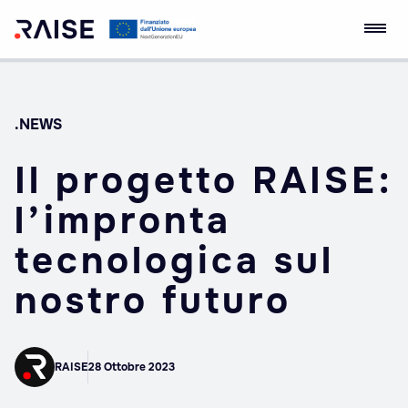
Skip
Ecosistema
Robotics and AI for
to
dell'Innovazione
Socio-economic
content
RAISE
Empowerment
.NEWS
Il progetto RAISE:
l’impronta
tecnologica sul
nostro futuro
RAISE
28 Ottobre 2023