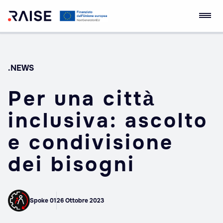
Skip
Ecosistema
Robotics and AI for
to
dell'Innovazione
Socio-economic
content
RAISE
Empowerment
.NEWS
Per una città
inclusiva: ascolto
e condivisione
dei bisogni
Spoke 01
26 Ottobre 2023