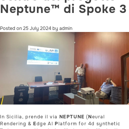
Neptune™ di Spoke 3
Posted on
25 July 2024
by
admin
In Sicilia, prende il via
NEPTUNE
(
N
eural
Rendering &
E
dge AI
P
latform for 4d synthetic