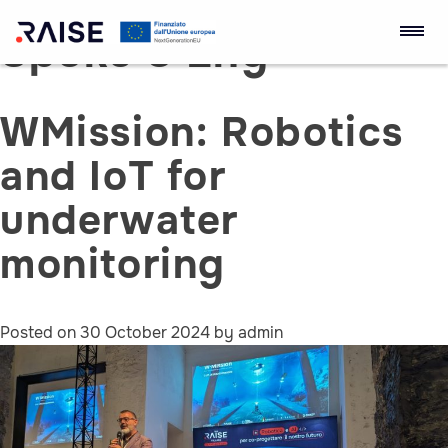
Spoke 3 Eng
Skip
to
RAISE Innovation
Robotics and AI for
content
Ecosystem
Socio-economic
WMission: Robotics
Empowerment
and IoT for
underwater
monitoring
Posted on
30 October 2024
by
admin