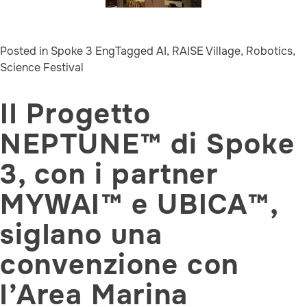
Posted in
Spoke 3 Eng
Tagged
AI
,
RAISE Village
,
Robotics
,
Science Festival
Il Progetto
NEPTUNE™ di Spoke
3, con i partner
MYWAI™ e UBICA™,
siglano una
convenzione con
l’Area Marina