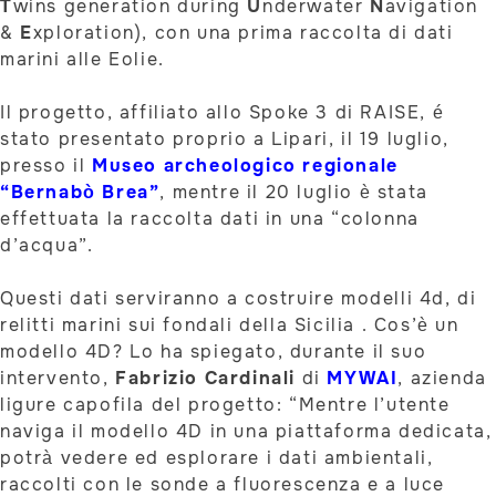
T
wins generation during
U
nderwater
N
avigation
&
E
xploration), con una prima raccolta di dati
marini alle Eolie.
Il progetto, affiliato allo Spoke 3 di RAISE, é
stato presentato proprio a Lipari, il 19 luglio,
presso il
Museo archeologico regionale
“Bernabò Brea”
, mentre il 20 luglio è stata
effettuata la raccolta dati in una “colonna
d’acqua”.
Questi dati serviranno a costruire modelli 4d, di
relitti marini sui fondali della Sicilia . Cos’è un
modello 4D? Lo ha spiegato, durante il suo
intervento,
Fabrizio Cardinali
di
MYWAI
, azienda
ligure capofila del progetto: “Mentre l’utente
naviga il modello 4D in una piattaforma dedicata,
potrà vedere ed esplorare i dati ambientali,
raccolti con le sonde a fluorescenza e a luce