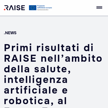
Skip
RAISE Innovation
Robotics and AI for
to
Ecosystem
Socio-economic
content
Empowerment
.NEWS
Primi risultati di
RAISE nell’ambito
della salute,
intelligenza
artificiale e
robotica, al