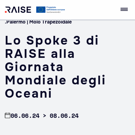
.Palermo | Molo Trapezoidale
Skip
RAISE Innovation
Robotics and AI for
to
Ecosystem
Socio-economic
Lo Spoke 3 di
content
Empowerment
RAISE alla
Giornata
Mondiale degli
Oceani
06.06.24
08.06.24
>