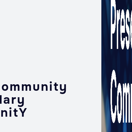
Community
dary
nitY