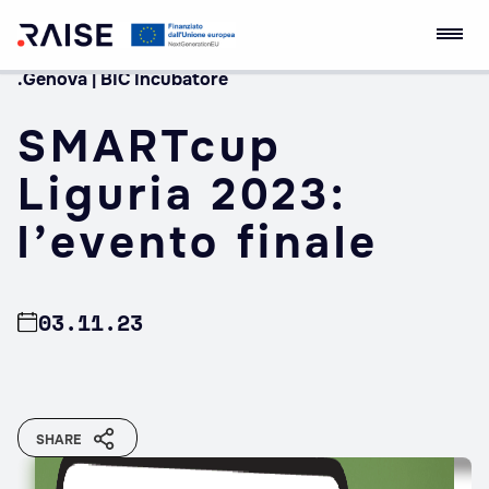
.Genova | BIC Incubatore
Skip
RAISE Innovation
Robotics and AI for
to
Ecosystem
Socio-economic
SMARTcup
content
Empowerment
Liguria 2023:
l’evento finale
03.11.23
SHARE