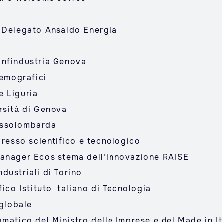
e Delegato Ansaldo Energia
onfindustria Genova
demografici
e Liguria
rsità di Genova
Assolombarda
resso scientifico e tecnologico
manager Ecosistema dell’innovazione RAISE
dustriali di Torino
ico Istituto Italiano di Tecnologia
 globale
matico del Ministro delle Imprese e del Made in I