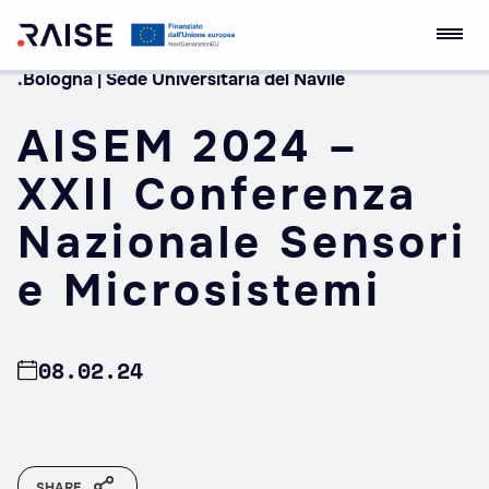
.Bologna | Sede Universitaria del Navile
Skip
RAISE Innovation
Robotics and AI for
to
Ecosystem
Socio-economic
AISEM 2024 –
content
Empowerment
XXII Conferenza
Nazionale Sensori
e Microsistemi
08.02.24
SHARE